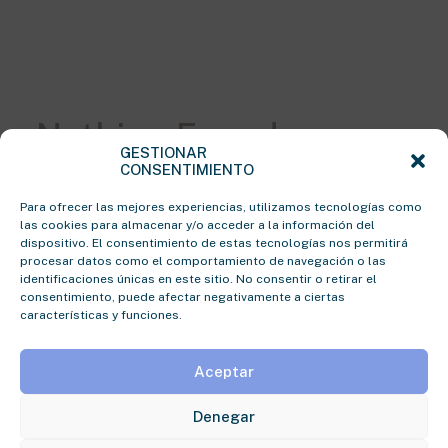
Nothing Found
GESTIONAR
CONSENTIMIENTO
It seems we can’t find what you’re looking for.
Para ofrecer las mejores experiencias, utilizamos tecnologías como
Perhaps searching can help.
las cookies para almacenar y/o acceder a la información del
dispositivo. El consentimiento de estas tecnologías nos permitirá
procesar datos como el comportamiento de navegación o las
identificaciones únicas en este sitio. No consentir o retirar el
consentimiento, puede afectar negativamente a ciertas
características y funciones.
Aceptar
Denegar
© 2026 BLB Agencia Creativa. All rights reserved