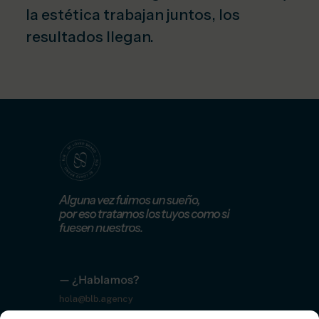
la estética trabajan juntos, los
resultados llegan.
Alguna vez fuimos un sueño,
por eso tratamos los tuyos como si
fuesen nuestros.
— ¿Hablamos?
hola@blb.agency