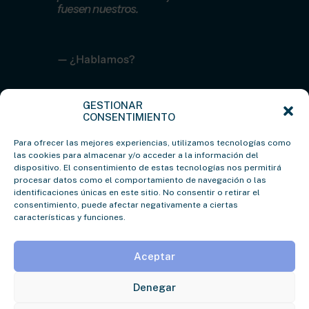
fuesen nuestros.
— ¿Hablamos?
hola@blb.agency
GESTIONAR
— Te esperamos
CONSENTIMIENTO
Diputación 4 Bis, Bilbao
Para ofrecer las mejores experiencias, utilizamos tecnologías como
las cookies para almacenar y/o acceder a la información del
dispositivo. El consentimiento de estas tecnologías nos permitirá
procesar datos como el comportamiento de navegación o las
identificaciones únicas en este sitio. No consentir o retirar el
consentimiento, puede afectar negativamente a ciertas
©2026 ⸻ All
características y funciones.
rights reserved.
Aceptar
Denegar